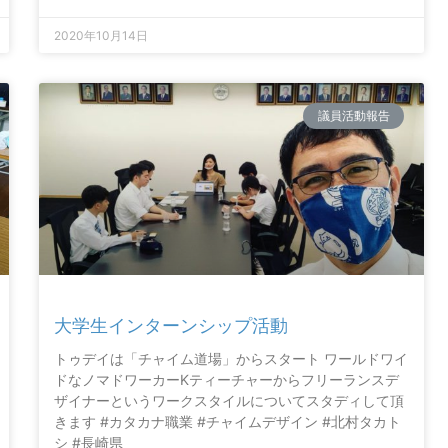
2020年10月14日
議員活動報告
大学生インターンシップ活動
トゥデイは「チャイム道場」からスタート ワールドワイ
ドなノマドワーカーKティーチャーからフリーランスデ
ザイナーというワークスタイルについてスタディして頂
きます #カタカナ職業 #チャイムデザイン #北村タカト
シ #長崎県