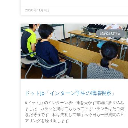
2020年11月4日
議員活動報告
ドットjp「インターン学生の職場視察」
#ドットjp のインターン学生達を天かす道場に放り込み
ました カラッと揚げてもらって下さいランチはたこ焼
きだそうです 私は失礼して県庁へ今日も一般質問のヒ
アリングを繰り返します