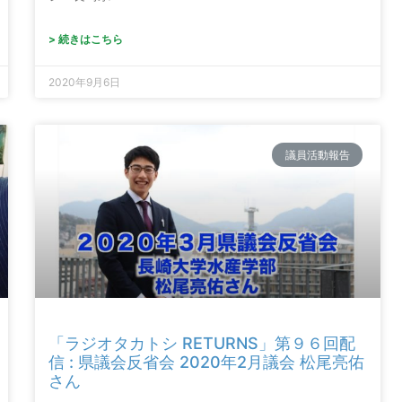
> 続きはこちら
2020年9月6日
議員活動報告
「ラジオタカトシ RETURNS」第９６回配
信 : 県議会反省会 2020年2月議会 松尾亮佑
さん