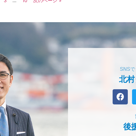
3
…
10
次のページ »
SNS
北村
後