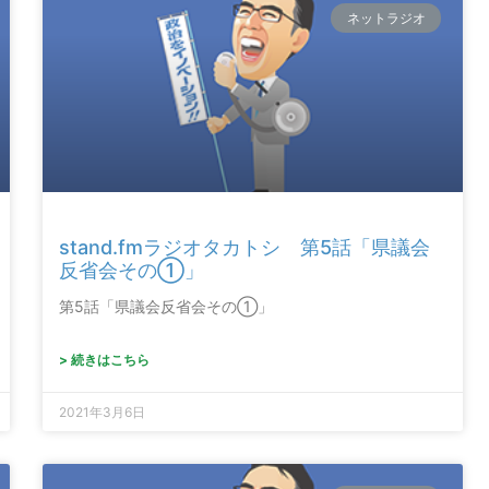
ネットラジオ
stand.fmラジオタカトシ 第5話「県議会
反省会その①」
第5話「県議会反省会その①」
> 続きはこちら
2021年3月6日