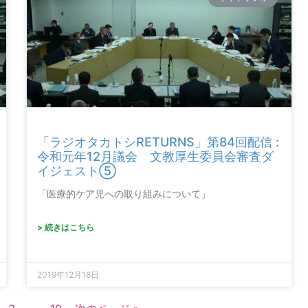
「ラジオタカトシRETURNS」第84回配信 :
令和元年12月議会 文教厚生委員会審査ダ
イジェスト⑤
「医療的ケア児への取り組みについて」
> 続きはこちら
2019年12月18日