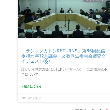
「ラジオタカトシRETURNS」第85回配信 :
令和元年12月議会 文教厚生委員会審査ダ
イジェスト⑥
障がい者就労支援（ふれあいバザール）、二次性免疫不
全について
> 続きはこちら
2019年12月19日