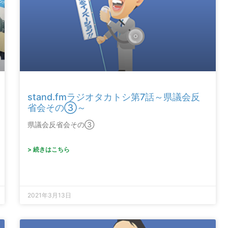
stand.fmラジオタカトシ第7話～県議会反
省会その③～
県議会反省会その③
> 続きはこちら
2021年3月13日