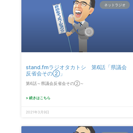
ネットラジオ
stand.fmラジオタカトシ 第6話「県議会
反省会その②」
第6話～県議会反省会その②～
> 続きはこちら
2021年3月9日