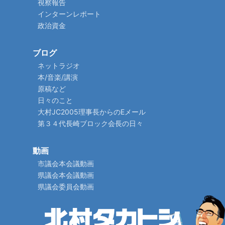
視察報告
インターンレポート
政治資金
ブログ
ネットラジオ
本/音楽/講演
原稿など
日々のこと
大村JC2005理事長からのEメール
第３４代長崎ブロック会長の日々
動画
市議会本会議動画
県議会本会議動画
県議会委員会動画