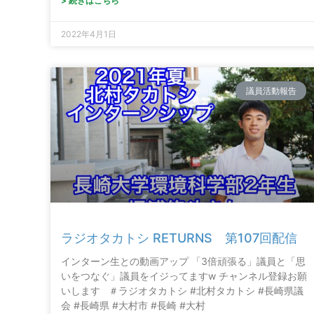
> 続きはこちら
2022年4月1日
議員活動報告
ラジオタカトシ RETURNS 第107回配信
インターン生との動画アップ 「3倍頑張る」議員と「思
いをつなぐ」議員をイジってますw チャンネル登録お願
いします ＃ラジオタカトシ #北村タカトシ #長崎県議
会 #長崎県 #大村市 #長崎 #大村