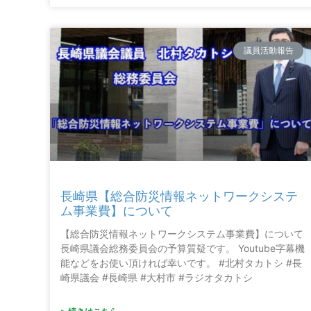
議員活動報告
長崎県【総合防災情報ネットワークシステ
ム事業費】について
【総合防災情報ネットワークシステム事業費】について
長崎県議会総務委員会の予算質疑です。 Youtube字幕機
能などをお使い頂ければ幸いです。 #北村タカトシ #長
崎県議会 #長崎県 #大村市 #ラジオタカトシ