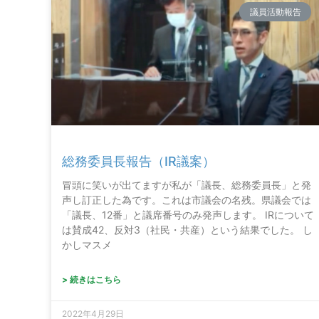
議員活動報告
総務委員長報告（IR議案）
冒頭に笑いが出てますが私が「議長、総務委員長」と発
声し訂正した為です。これは市議会の名残。県議会では
「議長、12番」と議席番号のみ発声します。 IRについて
は賛成42、反対3（社民・共産）という結果でした。 し
かしマスメ
> 続きはこちら
2022年4月29日