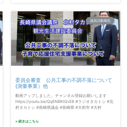
議員活動報告
委員会審査 公共工事の不調不落について
(測量事業）他
動画アップしました。チャンネル登録お願いします
https://youtu.be/QqENBKIQvE8 #ラジオタカトシ #北
村タカトシ #長崎県議会 #長崎県 #大村市 #大村
> 続きはこちら