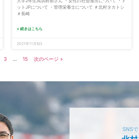
大学2年生高浜鈴那さん ・女性の社会進出について ・ド
ットJPについて ・管理栄養士について ＃北村タカトシ
＃長崎
> 続きはこちら
2021年11月8日
3
…
15
次のページ »
SNS