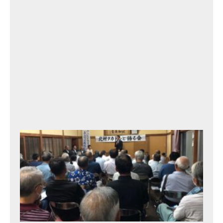
h
2
0
2
3
年
9
月
13
日
北
村
タ
カ
ト
シ
と
語
る