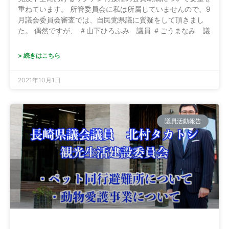
重ねています。 所管委員会に私は所属していませんので、9
月議会委員会審査では、自民党県議に質疑をして頂きまし
た。 偶然ですが、 ＃山下ひろふみ 議員 ＃ごうまなみ 議
> 続きはこちら
2021年10月1日
議員活動報告