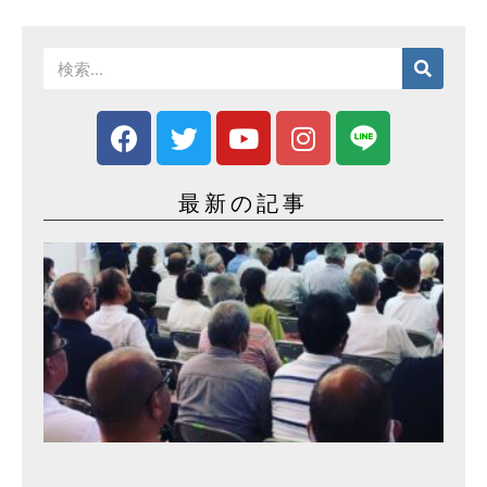
最新の記事
事
務
所
開
き
2
0
2
3
年