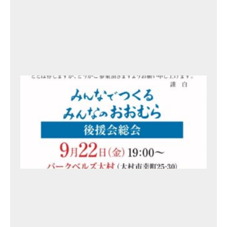
年
9
月
2
3
日
総
会
、
事
務
所
開
き
の
ご
案
内
2
0