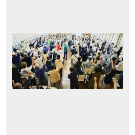
9
月
25
日
北
村
タ
カ
ト
シ
後
援
会
総
会
2
0
2
3