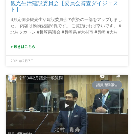
観光生活建設委員会【委員会審査ダイジェス
ト】
6月定例会観光生活建設委員会の質疑の一部をアップしまし
た。 内容は動物愛護関係です。 ご覧頂ければ幸いです。 #
北村タカトシ #長崎県議会 #長崎県 #大村市 #長崎 #大村
> 続きはこちら
2021年7月7日
議員活動報告