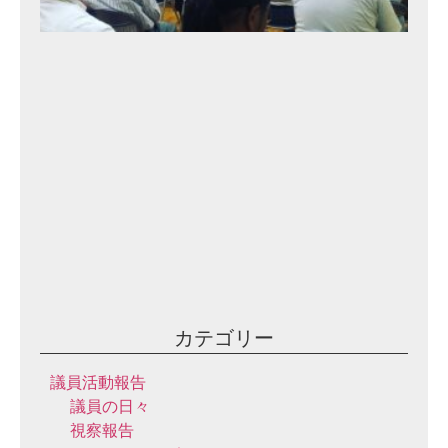
語
る
会
⑩
2
0
2
3
年
9
月
10
日
カテゴリー
議員活動報告
議員の日々
視察報告