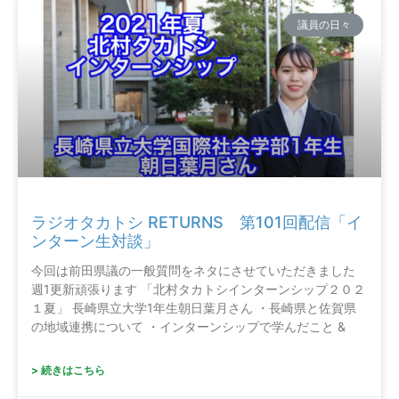
議員の日々
ラジオタカトシ RETURNS 第101回配信「イ
ンターン生対談」
今回は前田県議の一般質問をネタにさせていただきました
週1更新頑張ります 「北村タカトシインターンシップ２０２
１夏」 長崎県立大学1年生朝日葉月さん ・長崎県と佐賀県
の地域連携について ・インターンシップで学んだこと &
> 続きはこちら