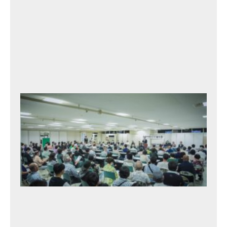
2
3
年
9
月
17
日
北
村
タ
カ
ト
シ
と
語
る
会
・
1
2t