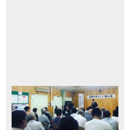
会
11
th
2
0
2
3
年
9
月
12
日
北
村
タ
カ
ト
シ
と