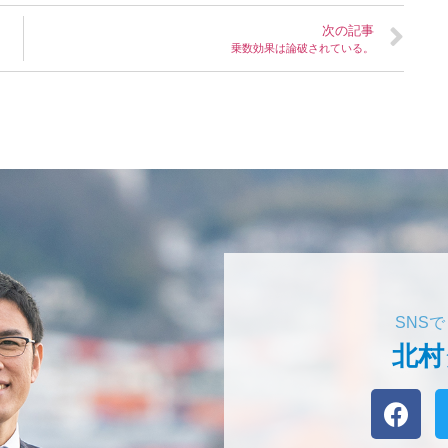
次の記事
乗数効果は論破されている。
SNS
北村