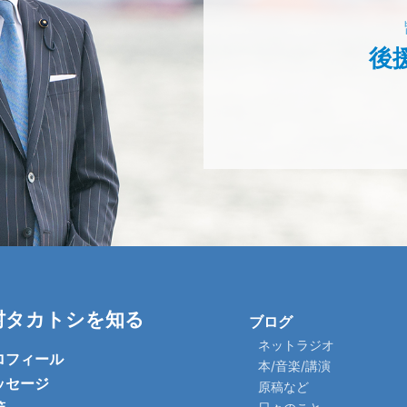
後
村タカトシを知る
ブログ
ネットラジオ
ロフィール
本/音楽/講演
ッセージ
原稿など