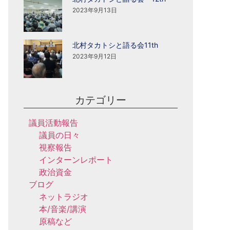
2023年9月13日
北村タカトシと語る会11th
2023年9月12日
カテゴリー
議員活動報告
議員の日々
視察報告
インターンレポート
政治資金
ブログ
ネットラジオ
本/音楽/講演
原稿など