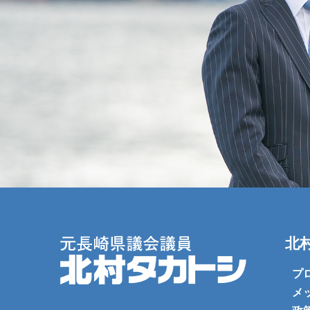
北
プ
メ