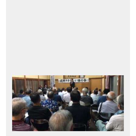
h
2
0
2
3
年
9
月
13
日
北
村
タ
カ
ト
シ
と
語
る
会