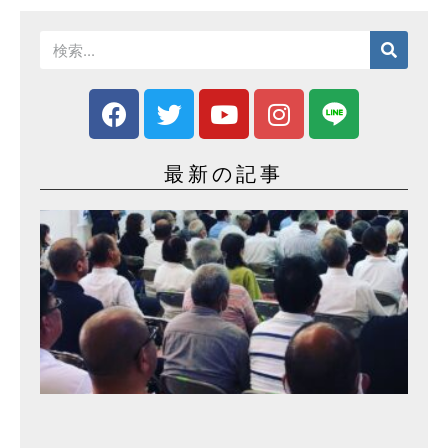
最新の記事
事
務
所
開
き
2
0
2
3
年
9