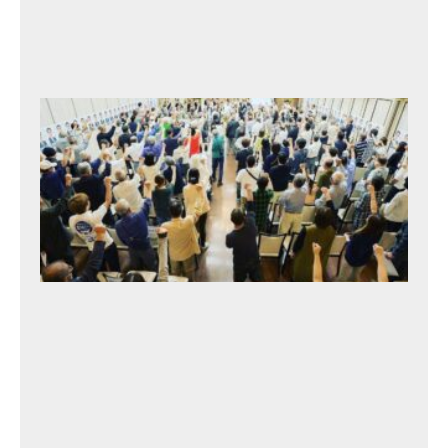
月
25
日
北
村
タ
カ
ト
シ
後
援
会
総
会
2
0
2
3
年