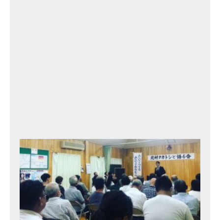
11
th
2
0
2
3
年
9
月
12
日
北
村
タ
カ
ト
シ
と
語