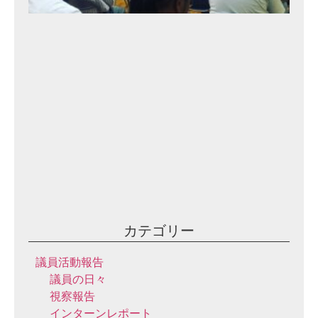
る
会
⑩
2
0
2
3
年
9
月
10
日
カテゴリー
議員活動報告
議員の日々
視察報告
インターンレポート