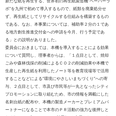
新たな紙を再生する、世界初の再生紙製造機“ペーパーラ
ボ“を九州で初めて導入するもので、紙類を廃棄処分せ
ず、再生紙としてリサイクルする仕組みを構築するもの
である。なお、本事業については、補助率２分の１であ
る地方創生推進交付金への申請を今月、行う予定であ
る」との説明がありました。
委員会におきましては、本機を導入することによる効果
について質問し、理事者からは、「１点目として、焼却
ごみや森林伐採の削減によるＣＯ２の削減効果や本機で
生産した再生紙を利用したノート等を教育現場等で活用
することなどによる“環境にやさしいまちづくり”への寄
与、２点目として、市及び市民等が一丸となったシティ
プロモーションに取り組むため、市の情報を満載にした
名刺台紙の配布や、本機の製造メーカーとプレミアムパ
ートナーになることで本市のＰＲ活動の強力な後押しと