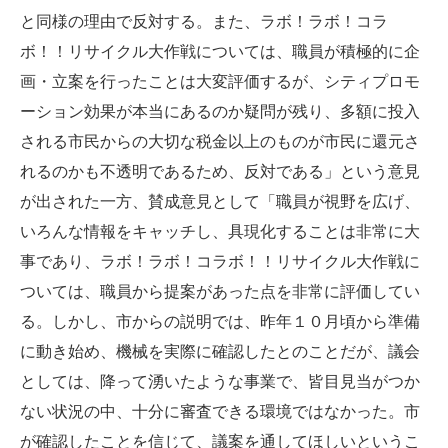
と同様の理由で反対する。また、ラボ！ラボ！コラ
ボ！！リサイクル大作戦については、職員が積極的に企
画・立案を行ったことは大変評価するが、シティプロモ
ーション効果が本当にあるのか疑問が残り、多額に投入
される市民からの大切な税金以上のものが市民に還元さ
れるのかも不透明であるため、反対である」という意見
が出された一方、賛成意見として「職員が視野を広げ、
いろんな情報をキャッチし、具現化することは非常に大
事であり、ラボ！ラボ！コラボ！！リサイクル大作戦に
ついては、職員から提案があった点を非常に評価してい
る。しかし、市からの説明では、昨年１０月頃から準備
に動き始め、機械を実際に確認したとのことだが、議会
としては、降って湧いたような事業で、皆目見当がつか
ない状況の中、十分に審査できる環境ではなかった。市
が確認したことを信じて、議案を通してほしいというこ