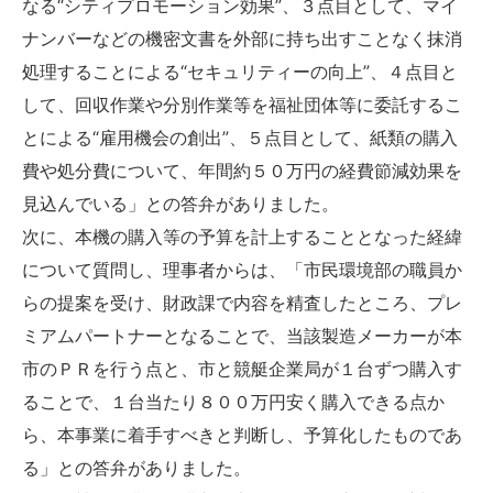
なる“シティプロモーション効果”、３点目として、マイ
ナンバーなどの機密文書を外部に持ち出すことなく抹消
処理することによる“セキュリティーの向上”、４点目と
して、回収作業や分別作業等を福祉団体等に委託するこ
とによる“雇用機会の創出”、５点目として、紙類の購入
費や処分費について、年間約５０万円の経費節減効果を
見込んでいる」との答弁がありました。
次に、本機の購入等の予算を計上することとなった経緯
について質問し、理事者からは、「市民環境部の職員か
らの提案を受け、財政課で内容を精査したところ、プレ
ミアムパートナーとなることで、当該製造メーカーが本
市のＰＲを行う点と、市と競艇企業局が１台ずつ購入す
ることで、１台当たり８００万円安く購入できる点か
ら、本事業に着手すべきと判断し、予算化したものであ
る」との答弁がありました。