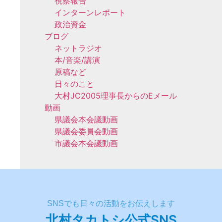
視察報告
インターンレポート
政治資金
ブログ
ネットラジオ
本/音楽/講演
原稿など
日々のこと
大村JC2005理事長からのEメール
動画
県議会本会議動画
県議会委員会動画
市議会本会議動画
SNSでも日々の活動をお伝えします
北村タカトシ公式SNS