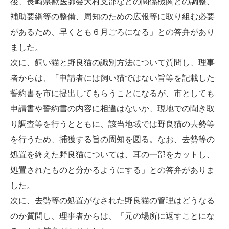
後、長崎県獣医師会大村支部などの関係機関との調整、
補助要綱等の整備、周知のための広報等に取り組む必要
があるため、早くとも６月ごろになる」との答弁があり
ました。
次に、飼い猫と野良猫の識別方法について質問し、理事
者からは、「申請者には飼い猫ではない旨等を記載した
誓約書を市に提出してもらうことになるが、市としても
申請書や誓約書の内容に相違はないか、現地での聞き取
り調査等を行うとともに、該当地域では野良猫の去勢等
を行うため、捕獲する旨の周知を図る。なお、去勢等の
処置を終えた野良猫については、耳の一部をカットし、
処置されたものと分かるようにする」との答弁がありま
した。
次に、去勢等の処置がなされた野良猫の管理はどうなる
のか質問し、理事者からは、「元の場所に返すことにな