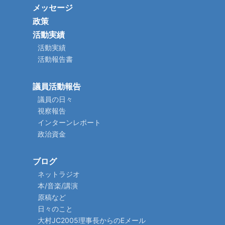
メッセージ
政策
活動実績
活動実績
活動報告書
議員活動報告
議員の日々
視察報告
インターンレポート
政治資金
ブログ
ネットラジオ
本/音楽/講演
原稿など
日々のこと
大村JC2005理事長からのEメール