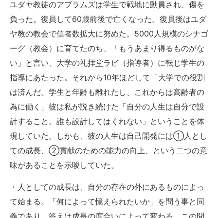
ユダヤ教徒のアブラムズは学生で戦地に動員され、傷を
負った。復員して60歳前後で亡くなった。復員後はユダ
ヤ教の教会で信者数拡大に努めた。5000人規模のシナゴ
ーグ（教会）に育てたのち、「もうあまり得るものがな
い」と言い、大学の礼拝堂ラビ（指導者）に転じ学生の
指導にあたった。それから10年ほどして「大学での役割
は済んだ。学生と年齢も離れたし、これからは高齢者の
為に働く」彼は私が説き続けた「自分の人生は自分で設
計すること。誰も設計してはくれない」ということを体
現していた。しかも、彼の人生は自己開発には①人とし
ての成長、②貢献のための能力の向上、という二つの意
味があることを示唆していた。
・人としての成長は、自分の存在の外にあるものによっ
て始まる。「何によって憶えられたいか」を問う事と同
義であり、答えは成長の度合いによって変わる。この問