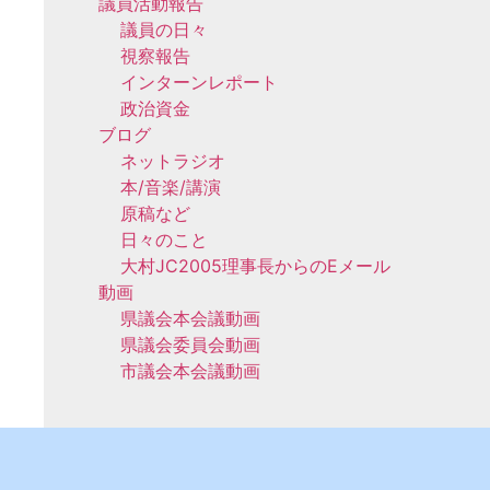
議員活動報告
議員の日々
視察報告
インターンレポート
政治資金
ブログ
ネットラジオ
本/音楽/講演
原稿など
日々のこと
大村JC2005理事長からのEメール
動画
県議会本会議動画
県議会委員会動画
市議会本会議動画