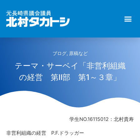
ブログ
,
原稿など
テーマ・サーベイ「非営利組織
の経営 第Ⅱ部 第1～３章」
学生NO.16115012：北村貴寿
非営利組織の経営 P.F.ドラッガー