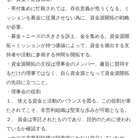
・寄付集めに忙殺されては、存在意義が危うくなる。ミ
ッションを募金に従属させない為に、資金源開拓の戦略
が必要。
・募金＝ニーズの大きさを訴え、金を集める。資金源開
拓＝ミッションが持つ価値によって、資金を拠出する支
持者や活動に参画する仲間を開拓する。
・資金源開拓の主役は理事会のメンバー。趣旨に賛同す
るだけの理事ではなく、自ら資金源となって資金源開拓
の先頭に立つこと。
・理事会の役割
１、 使える資金と活動のバランスを図る。この役割が果
たされてこそ、非営利組織は堅実な歩みが可能となる。
２、 資金は寄託されたものであり、目的のために使われ
ているか確認する。
・かつて非営利組織は財政的にかなり自立していたが、