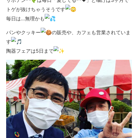
サボテン
は毎日「愛してる
」と囁けば3ヶ月で
トゲが抜けちゃうそうです
毎日は…無理かも
パンやクッキー
の販売や、カフェも営業されていま
す
陶器フェアは5日まで