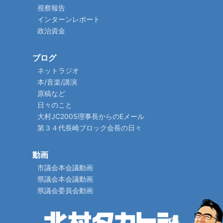
視察報告
インターンレポート
政治資金
ブログ
ネットラジオ
本/音楽/講演
原稿など
日々のこと
大村JC2005理事長からのEメール
第３４代長崎ブロック会長の日々
動画
市議会本会議動画
県議会本会議動画
県議会委員会動画