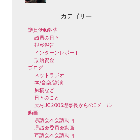
カテゴリー
議員活動報告
議員の日々
視察報告
インターンレポート
政治資金
ブログ
ネットラジオ
本/音楽/講演
原稿など
日々のこと
大村JC2005理事長からのEメール
動画
県議会本会議動画
県議会委員会動画
市議会本会議動画