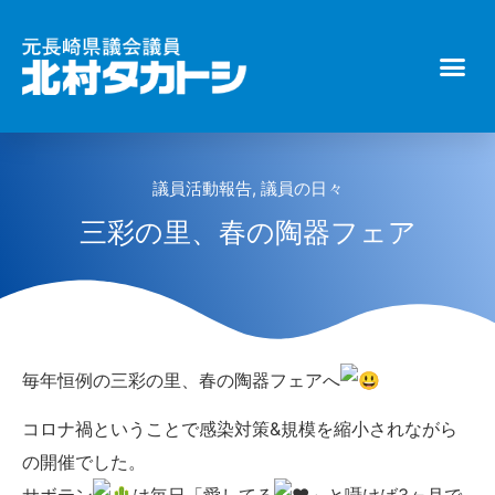
議員活動報告
,
議員の日々
三彩の里、春の陶器フェア
毎年恒例の三彩の里、春の陶器フェアへ
コロナ禍ということで感染対策&規模を縮小されながら
の開催でした。