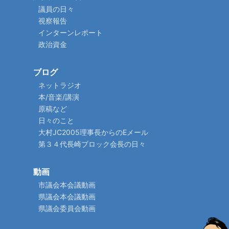
議員の日々
視察報告
インターンレポート
政治資金
ブログ
ネットラジオ
本/音楽/講演
原稿など
日々のこと
大村JC2005理事長からのEメール
第３４代長崎ブロック会長の日々
動画
市議会本会議動画
県議会本会議動画
県議会委員会動画