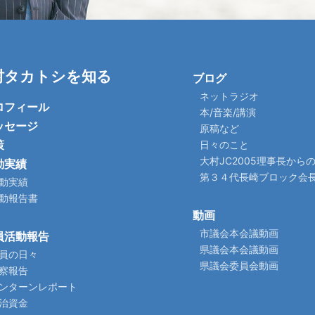
村タカトシを知る
ブログ
ネットラジオ
ロフィール
本/音楽/講演
ッセージ
原稿など
策
日々のこと
大村JC2005理事長から
動実績
第３４代長崎ブロック会
動実績
動報告書
動画
市議会本会議動画
員活動報告
県議会本会議動画
員の日々
県議会委員会動画
察報告
ンターンレポート
治資金