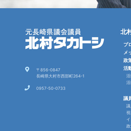
北
プ
メ
政
活
〒856-0847
活
長崎県大村市西部町264-1
活
0957-50-0733
議
議
視
イ
政