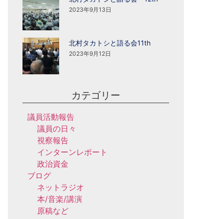
2023年9月13日
北村タカトシと語る会11th
2023年9月12日
カテゴリー
議員活動報告
議員の日々
視察報告
インターンレポート
政治資金
ブログ
ネットラジオ
本/音楽/講演
原稿など