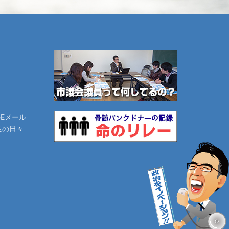
のEメール
長の日々