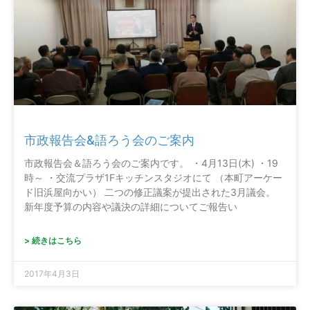
市政報告会&語ろう会のご案内
市政報告会＆語ろう会のご案内です。 ・4月13日(木) ・19
時～ ・交流プラザ1Fキッチンスタジオにて （本町アーケー
ド旧浜屋向かい） 二つの修正議案が提出された3月議会。
新年度予算の内容や議決の詳細についてご報告い
> 続きはこちら
2017年4月3日