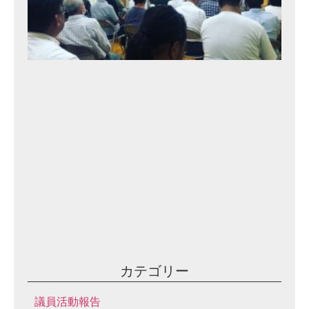
シ
と
語
る
会
⑩
2
0
2
3
年
9
月
10
日
カテゴリー
議員活動報告