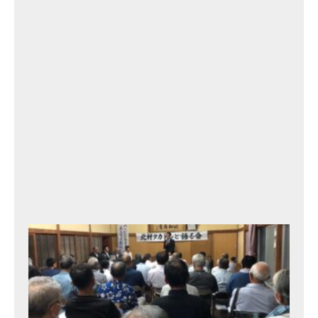
・
1
2t
h
2
0
2
3
年
9
月
13
日
北
村
タ
カ
ト
シ