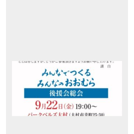
2
3
年
9
月
2
3
日
総
会
、
事
務
所
開
き
の
ご
案
内