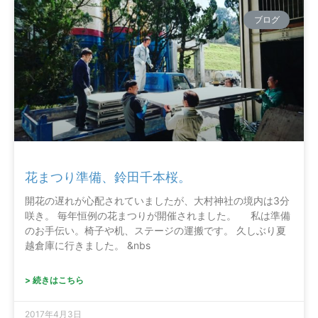
ブログ
花まつり準備、鈴田千本桜。
開花の遅れが心配されていましたが、大村神社の境内は3分
咲き。 毎年恒例の花まつりが開催されました。 私は準備
のお手伝い。椅子や机、ステージの運搬です。 久しぶり夏
越倉庫に行きました。 &nbs
> 続きはこちら
2017年4月3日