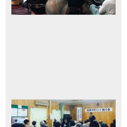
と
語
る
会
11
th
2
0
2
3
年
9
月
12
日
北
村
タ
カ
ト