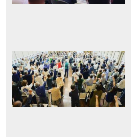
3
年
9
月
25
日
北
村
タ
カ
ト
シ
後
援
会
総
会
2
0