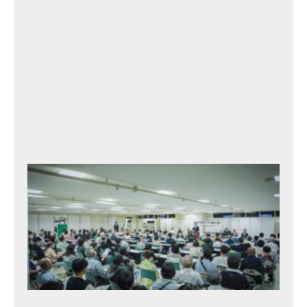
2
0
2
3
年
9
月
17
日
北
村
タ
カ
ト
シ
と
語
る
会