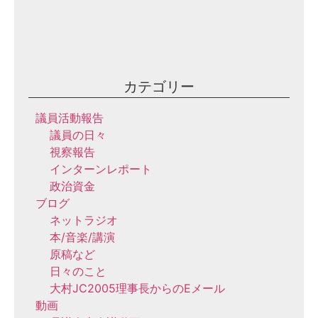
月
10
日
カテゴリー
議員活動報告
議員の日々
視察報告
インターンレポート
政治資金
ブログ
ネットラジオ
本/音楽/講演
原稿など
日々のこと
大村JC2005理事長からのEメール
動画