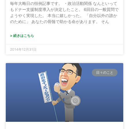
毎年大晦日の恒例記事です。 ・政治活動関係 なんといって
もドナー支援制度導入が決定したこと。 6回目の一般質問で
ようやく実現した。 本当に嬉しかった。 「自分以外の誰か
のために」 あなたの骨髄で助かる命があります。 そん
> 続きはこちら
2014年12月31日
日々のこと