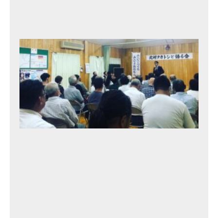
月
12
日
北
村
タ
カ
ト
シ
と
語
る
会
⑩
2
0
2
3
年
9