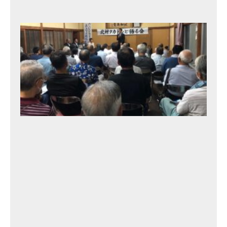
日
北
村
タ
カ
ト
シ
と
語
る
会
11
th
2
0
2
3
年
9