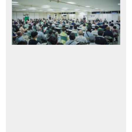
タ
カ
ト
シ
と
語
る
会
・
1
2t
h
2
0
2
3
年
9
月
13