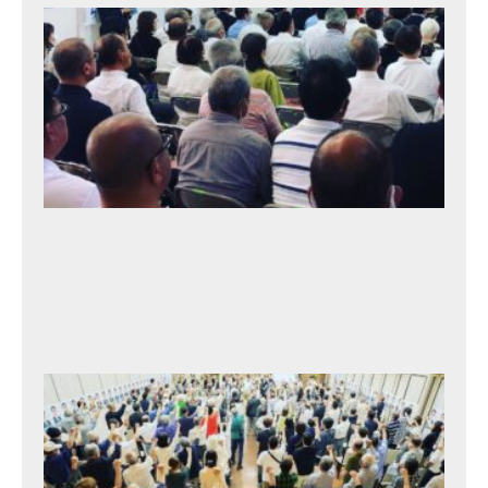
事
務
所
開
き
2
0
2
3
年
9
月
25
日
北
村
タ
カ
ト