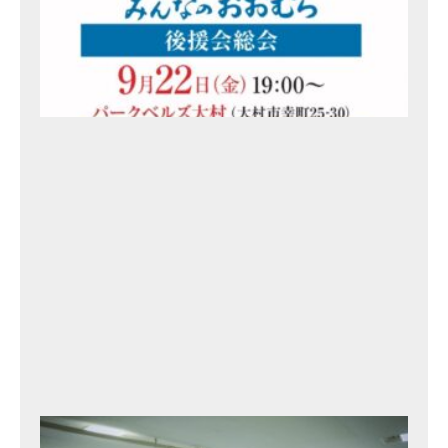
事
務
所
開
き
の
ご
案
内
2
0
2
3
年
9
月
17
日
北
村