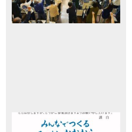
シ
後
援
会
総
会
2
0
2
3
年
9
月
2
3
日
総
会
、