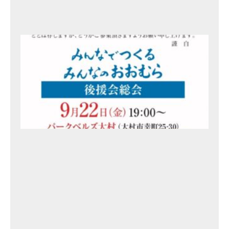
3
日
総
会
、
事
務
所
開
き
の
ご
案
内
2
0
2
3
年