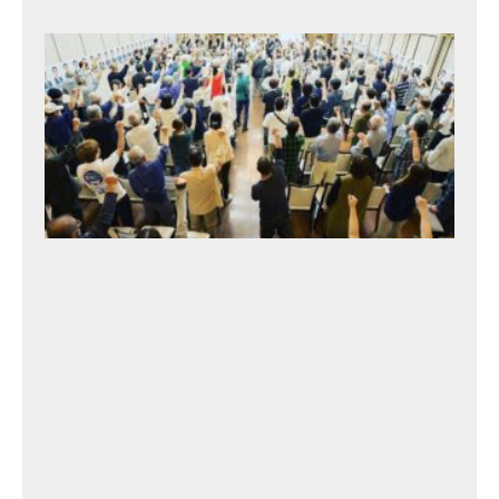
日
北
村
タ
カ
ト
シ
後
援
会
総
会
2
0
2
3
年
9
月
2