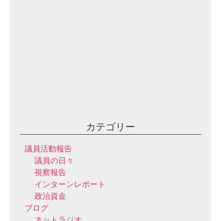
2
0
2
3
年
9
月
10
日
カテゴリー
議員活動報告
議員の日々
視察報告
インターンレポート
政治資金
ブログ
ネットラジオ