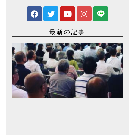
最新の記事
事
務
所
開
き
2
0
2
3
年
9
月
25