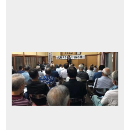
2
3
年
9
月
13
日
北
村
タ
カ
ト
シ
と
語
る
会
11
th
2