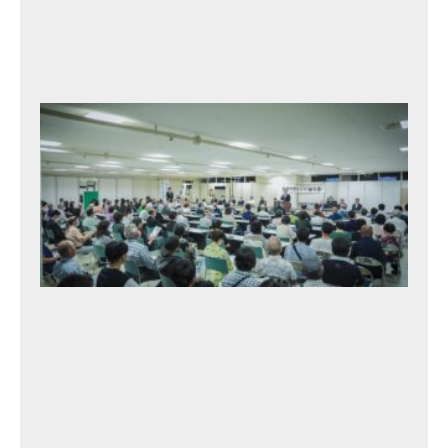
9
月
17
日
北
村
タ
カ
ト
シ
と
語
る
会
・
1
2t
h
2
0