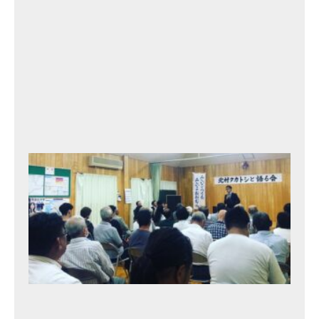
0
2
3
年
9
月
12
日
北
村
タ
カ
ト
シ
と
語
る
会
⑩