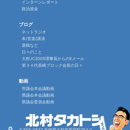
インターンレポート
政治資金
ブログ
ネットラジオ
本/音楽/講演
原稿など
日々のこと
大村JC2005理事長からのEメール
第３４代長崎ブロック会長の日々
動画
市議会本会議動画
県議会本会議動画
県議会委員会動画
〒856-0847 長崎県大村市西部町264-1