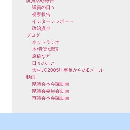
議員活動報告
議員の日々
視察報告
インターンレポート
政治資金
ブログ
ネットラジオ
本/音楽/講演
原稿など
日々のこと
大村JC2005理事長からのEメール
動画
県議会本会議動画
県議会委員会動画
市議会本会議動画