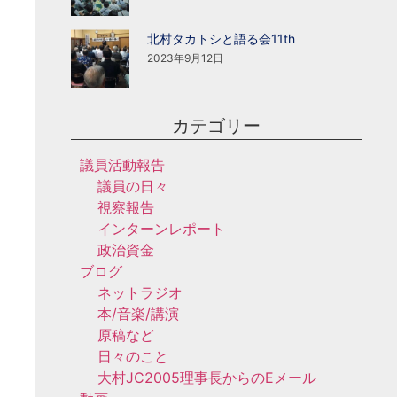
北村タカトシと語る会11th
2023年9月12日
カテゴリー
議員活動報告
議員の日々
視察報告
インターンレポート
政治資金
ブログ
ネットラジオ
本/音楽/講演
原稿など
日々のこと
大村JC2005理事長からのEメール