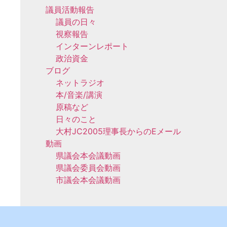
議員活動報告
議員の日々
視察報告
インターンレポート
政治資金
ブログ
ネットラジオ
本/音楽/講演
原稿など
日々のこと
大村JC2005理事長からのEメール
動画
県議会本会議動画
県議会委員会動画
市議会本会議動画