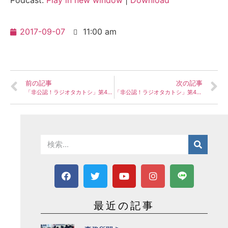
Podcast:
Play in new window
|
Download
プ
レ
2017-09-07
11:00 am
ー
ヤ
ー
前の記事
次の記事
「非公認！ラジオタカトシ」第43回配信 〜市議会反省会 / 平成29年6月議会 その2 〜
「非公認！ラジオタカトシ」第45回配信 〜 同友会ってど～ゆ～会？ / 中小企業家同友会 & O-Biz その2 〜
最近の記事