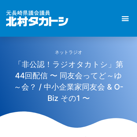
ネットラジオ
「非公認！ラジオタカトシ」第
44回配信 〜 同友会ってど～ゆ
～会？ / 中小企業家同友会 & O-
Biz その1 〜