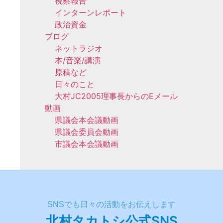
視察報告
インターンレポート
政治資金
ブログ
ネットラジオ
本/音楽/講演
原稿など
日々のこと
大村JC2005理事長からのEメール
動画
県議会本会議動画
県議会委員会動画
市議会本会議動画
SNSでも日々の活動をお伝えします
北村タカトシ公式SNS