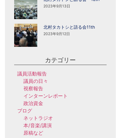
2023年9月13日
北村タカトシと語る会11th
2023年9月12日
カテゴリー
議員活動報告
議員の日々
視察報告
インターンレポート
政治資金
ブログ
ネットラジオ
本/音楽/講演
原稿など