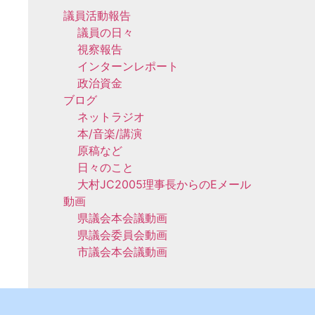
議員活動報告
議員の日々
視察報告
インターンレポート
政治資金
ブログ
ネットラジオ
本/音楽/講演
原稿など
日々のこと
大村JC2005理事長からのEメール
動画
県議会本会議動画
県議会委員会動画
市議会本会議動画