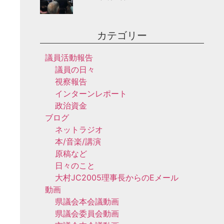
カテゴリー
議員活動報告
議員の日々
視察報告
インターンレポート
政治資金
ブログ
ネットラジオ
本/音楽/講演
原稿など
日々のこと
大村JC2005理事長からのEメール
動画
県議会本会議動画
県議会委員会動画