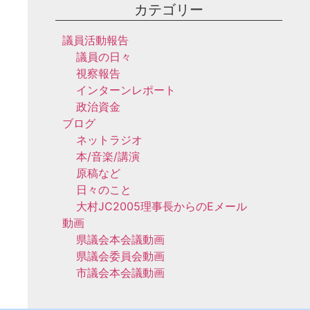
カテゴリー
議員活動報告
議員の日々
視察報告
インターンレポート
政治資金
ブログ
ネットラジオ
本/音楽/講演
原稿など
日々のこと
大村JC2005理事長からのEメール
動画
県議会本会議動画
県議会委員会動画
市議会本会議動画