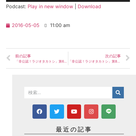
声
Podcast:
Play in new window
|
Download
プ
レ
2016-05-05
11:00 am
ー
ヤ
ー
前の記事
次の記事
「非公認！ラジオタカトシ」第6回配信 ～What’s JC ? Vol.2〜
「非公認！ラジオタカトシ」第8回配信 〜 大村フラワー大使とフラワーメイツ Vol.1〜
最近の記事