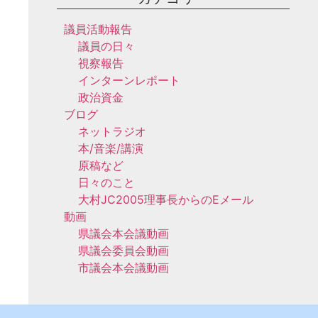
議員活動報告
議員の日々
視察報告
インターンレポート
政治資金
ブログ
ネットラジオ
本/音楽/講演
原稿など
日々のこと
大村JC2005理事長からのEメール
動画
県議会本会議動画
県議会委員会動画
市議会本会議動画