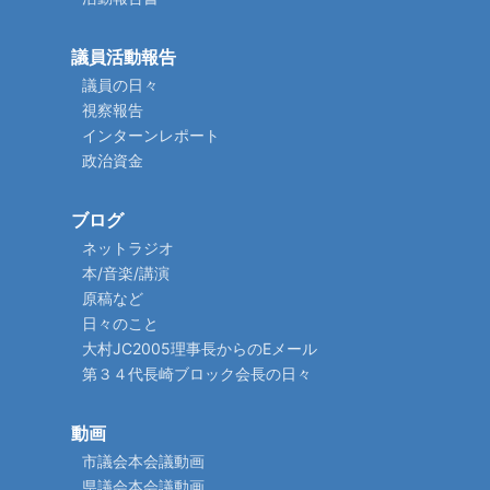
議員活動報告
議員の日々
視察報告
インターンレポート
政治資金
ブログ
ネットラジオ
本/音楽/講演
原稿など
日々のこと
大村JC2005理事長からのEメール
第３４代長崎ブロック会長の日々
動画
市議会本会議動画
県議会本会議動画