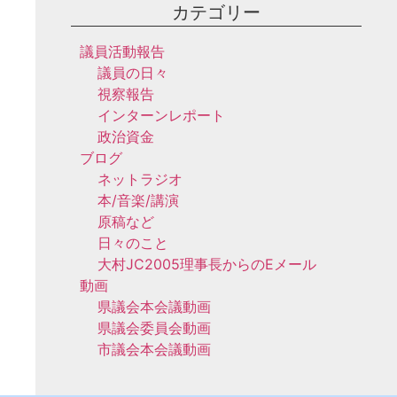
カテゴリー
議員活動報告
議員の日々
視察報告
インターンレポート
政治資金
ブログ
ネットラジオ
本/音楽/講演
原稿など
日々のこと
大村JC2005理事長からのEメール
動画
県議会本会議動画
県議会委員会動画
市議会本会議動画