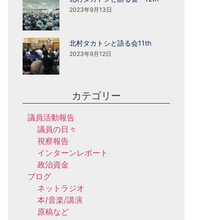
2023年9月13日
北村タカトシと語る会11th
2023年9月12日
カテゴリー
議員活動報告
議員の日々
視察報告
インターンレポート
政治資金
ブログ
ネットラジオ
本/音楽/講演
原稿など