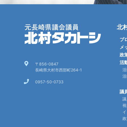
北
プ
メ
政
活
〒856-0847
活
長崎県大村市西部町264-1
活
0957-50-0733
議
議
視
イ
政