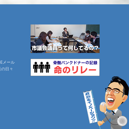
のEメール
長の日々