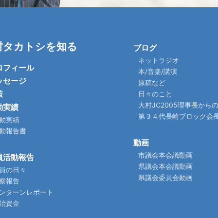
村タカトシを知る
ブログ
ネットラジオ
ロフィール
本/音楽/講演
ッセージ
原稿など
策
日々のこと
大村JC2005理事長から
動実績
第３４代長崎ブロック会
動実績
動報告書
動画
市議会本会議動画
員活動報告
県議会本会議動画
員の日々
県議会委員会動画
察報告
ンターンレポート
治資金