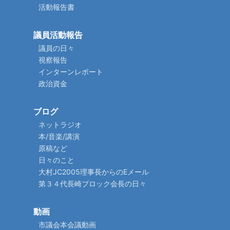
活動報告書
議員活動報告
議員の日々
視察報告
インターンレポート
政治資金
ブログ
ネットラジオ
本/音楽/講演
原稿など
日々のこと
大村JC2005理事長からのEメール
第３４代長崎ブロック会長の日々
動画
市議会本会議動画