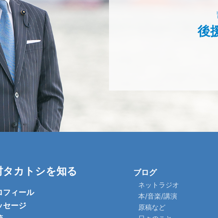
後
村タカトシを知る
ブログ
ネットラジオ
ロフィール
本/音楽/講演
ッセージ
原稿など