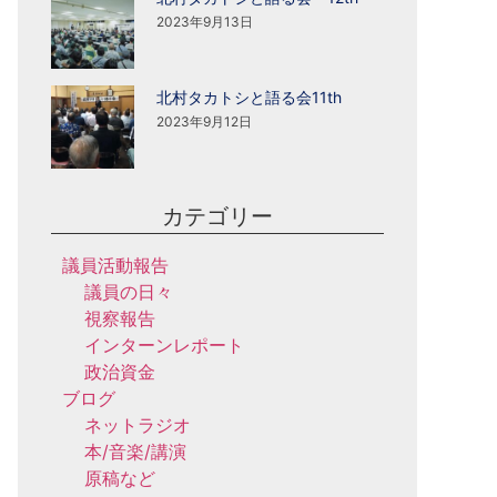
2023年9月13日
北村タカトシと語る会11th
2023年9月12日
カテゴリー
議員活動報告
議員の日々
視察報告
インターンレポート
政治資金
ブログ
ネットラジオ
本/音楽/講演
原稿など