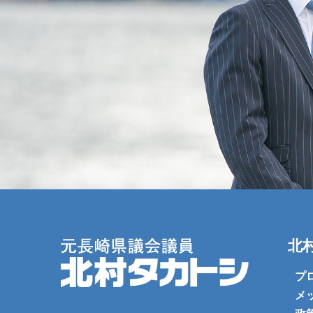
北
プ
メ